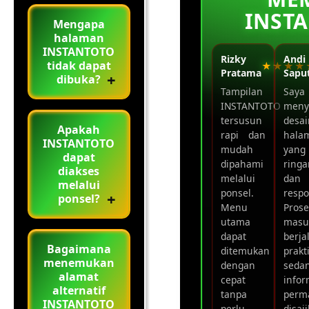
INST
Mengapa
halaman
INSTANTOTO
Rizky
Andi
tidak dapat
★★★★
Pratama
Sapu
dibuka?
Tampilan
Saya
INSTANTOTO
meny
tersusun
desai
Apakah
rapi dan
hala
INSTANTOTO
mudah
yang
dapat
dipahami
ringa
diakses
melalui
dan
melalui
ponsel.
respo
ponsel?
Menu
Prose
utama
masu
dapat
berja
Bagaimana
ditemukan
prakti
menemukan
dengan
seda
alamat
cepat
infor
alternatif
tanpa
perm
INSTANTOTO
perlu
disaj